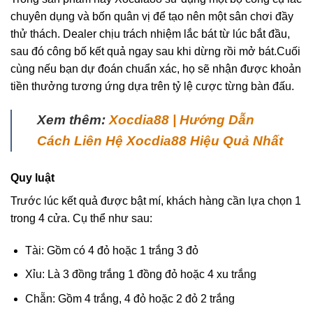
chuyên dụng và bốn quân vị để tạo nên một sân chơi đầy
thử thách. Dealer chịu trách nhiệm lắc bát từ lúc bắt đầu,
sau đó công bố kết quả ngay sau khi dừng rồi mở bát.Cuối
cùng nếu bạn dự đoán chuẩn xác, họ sẽ nhận được khoản
tiền thưởng tương ứng dựa trên tỷ lệ cược từng bàn đấu.
Xem thêm:
Xocdia88 | Hướng Dẫn
Cách Liên Hệ Xocdia88 Hiệu Quả Nhất
Quy luật
Trước lúc kết quả được bật mí, khách hàng cần lựa chọn 1
trong 4 cửa. Cụ thể như sau:
Tài: Gồm có 4 đỏ hoặc 1 trắng 3 đỏ
Xỉu: Là 3 đồng trắng 1 đồng đỏ hoặc 4 xu trắng
Chẵn: Gồm 4 trắng, 4 đỏ hoặc 2 đỏ 2 trắng