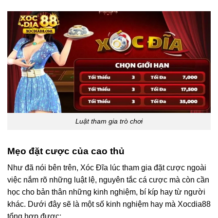
Luật tham gia trò chơi
Mẹo đặt cược của cao thủ
Như đã nói bên trên, Xóc Đĩa lúc tham gia đặt cược ngoài
việc nắm rõ những luật lệ, nguyên tắc cá cược mà còn cần
học cho bản thân những kinh nghiệm, bí kíp hay từ người
khác. Dưới đây sẽ là một số kinh nghiệm hay mà Xocdia88
tổng hợp được: