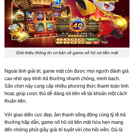
Giới thiệu thông tin cơ bản về game nổ hũ rút tiền mặt
Ngoài tính giải trí, game mặt còn được mọi người đánh giá
cao nhờ quy trình trả thưởng nhanh chóng, minh bạch.
Sân chơi này cung cấp nhiều phương thức thanh toán linh
hoạt, giúp cược thủ dễ dàng rút tiền về tài khoản một cách
thuận tiện.
Với giao diện cực đẹp, âm thanh sống động cùng tỷ lệ trả
thưởng hấp dẫn, game nổ hũ rút tiền mặt hứa hẹn mang
đến những phút giây giải trí tuyệt vời cho hội viên. Dù là