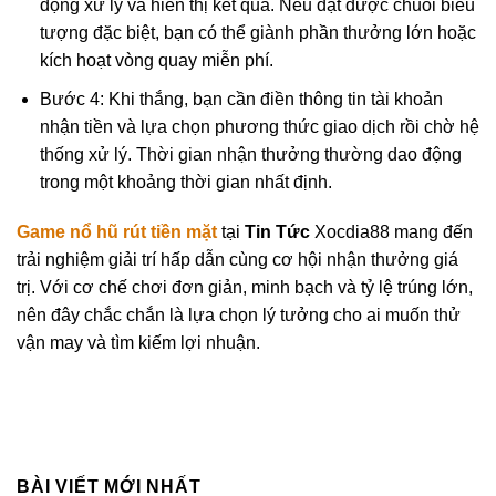
động xử lý và hiển thị kết quả. Nếu đạt được chuỗi biểu
tượng đặc biệt, bạn có thể giành phần thưởng lớn hoặc
kích hoạt vòng quay miễn phí.
Bước 4: Khi thắng, bạn cần điền thông tin tài khoản
nhận tiền và lựa chọn phương thức giao dịch rồi chờ hệ
thống xử lý. Thời gian nhận thưởng thường dao động
trong một khoảng thời gian nhất định.
Game nổ hũ rút tiền mặt
tại
Tin Tức
Xocdia88 mang đến
trải nghiệm giải trí hấp dẫn cùng cơ hội nhận thưởng giá
trị. Với cơ chế chơi đơn giản, minh bạch và tỷ lệ trúng lớn,
nên đây chắc chắn là lựa chọn lý tưởng cho ai muốn thử
vận may và tìm kiếm lợi nhuận.
BÀI VIẾT MỚI NHẤT