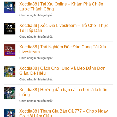
|
Xocdia88 | Tài Xỉu Online – Khám Phá Chiến
Tựa
Sự
06
App
Game
Lược Thành Công
Dễ
Th3
Tài
Đổi
Trúng?
Chức năng bình luận bị tắt
ở
Xỉu
Thưởng
Xocdia88
–
Công
|
Xocdia88 | Xóc Đĩa Livestream – Trò Chơi Thực
Xu
Nghệ
05
Tài
Hướng
Tế Hấp Dẫn
Cao
Th3
Xỉu
Giải
Chức năng bình luận bị tắt
ở
Online
Trí
Xocdia88
–
Trên
|
Xocdia88 | Trải Nghiệm Độc Đáo Cùng Tài Xỉu
Khám
Mọi
04
Xóc
Phá
Livestream
Thiết
Th3
Đĩa
Chiến
Bị
Chức năng bình luận bị tắt
ở
Livestream
Lược
Xocdia88
–
Thành
|
Xocdia88 | Cách Chơi Uno Và Mẹo Đánh Đơn
Trò
Công
28
Trải
Chơi
Giản, Dễ Hiểu
Th2
Nghiệm
Thực
Chức năng bình luận bị tắt
ở
Độc
Tế
Xocdia88
Đáo
Hấp
|
Xocdia88 | Hướng dẫn bạn cách chơi tá lả luôn
Cùng
Dẫn
26
Cách
Tài
thắng
Th2
Chơi
Xỉu
Chức năng bình luận bị tắt
ở
Uno
Livestream
Xocdia88
Và
|
Xocdia88 | Tham Gia Bắn Cá 777 – Chớp Ngay
Mẹo
25
Hướng
Đánh
Cơ Hội Làm Giàu
Th2