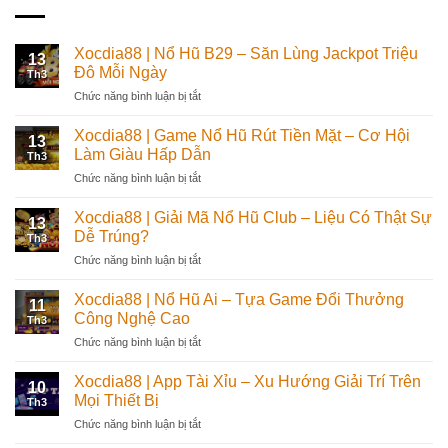
Xocdia88 | Nổ Hũ B29 – Săn Lùng Jackpot Triệu
13
Đô Mỗi Ngày
Th3
Chức năng bình luận bị tắt
ở
Xocdia88
|
Xocdia88 | Game Nổ Hũ Rút Tiền Mặt – Cơ Hội
13
Nổ
Làm Giàu Hấp Dẫn
Th3
Hũ
Chức năng bình luận bị tắt
ở
B29
Xocdia88
–
|
Xocdia88 | Giải Mã Nổ Hũ Club – Liệu Có Thật Sự
Săn
13
Game
Lùng
Dễ Trúng?
Th3
Nổ
Jackpot
Chức năng bình luận bị tắt
ở
Hũ
Triệu
Xocdia88
Rút
Đô
|
Xocdia88 | Nổ Hũ Ai – Tựa Game Đổi Thưởng
Tiền
Mỗi
11
Giải
Mặt
Công Nghệ Cao
Ngày
Th3
Mã
–
Chức năng bình luận bị tắt
ở
Nổ
Cơ
Xocdia88
Hũ
Hội
|
Xocdia88 | App Tài Xỉu – Xu Hướng Giải Trí Trên
Club
Làm
10
Nổ
–
Mọi Thiết Bị
Giàu
Th3
Hũ
Liệu
Hấp
Chức năng bình luận bị tắt
ở
Ai
Có
Dẫn
Xocdia88
–
Thật