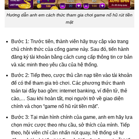
Hướng dẫn anh em cách thức tham gia chơi game nổ hũ rút tiền
mặt
Bước 1: Trước tiên, thành viên hãy truy cập vào trang
chủ chính thức của cổng game này. Sau đó, tiến hành
đăng ký tài khoản bằng cách cung cấp thông tin cơ bản
và xác minh theo yêu cầu của hệ thống.
Bước 2: Tiếp theo, cược thủ cần nạp tiền vào tài khoản
để có thể tham gia trò chơi. Các phương thức thanh
toán tại đây bao gồm: internet banking, ví điện tử, thẻ
cào,… Sau khi hoàn tất, mọi người trở về giao diện
chính và chọn “game nổ hũ rút tiền mặt”.
Bước 3: Tại màn hình chính của game, anh em hãy lựa
chọn mức cược theo nhu cầu, sở thích của mình. Tiếp
theo, hội viên chỉ cần nhấn nút quay, hệ thống sẽ tự