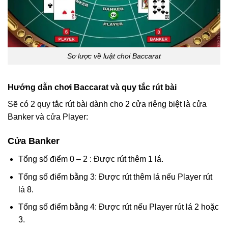
Sơ lược về luật chơi Baccarat
Hướng dẫn chơi Baccarat và quy tắc rút bài
Sẽ có 2 quy tắc rút bài dành cho 2 cửa riêng biệt là cửa
Banker và cửa Player:
Cửa Banker
Tổng số điểm 0 – 2 : Được rút thêm 1 lá.
Tổng số điểm bằng 3: Được rút thêm lá nếu Player rút
lá 8.
Tổng số điểm bằng 4: Được rút nếu Player rút lá 2 hoặc
3.