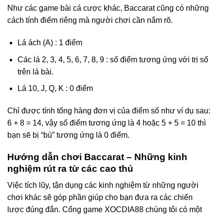
Như các game bài cá cược khác, Baccarat cũng có những
cách tính điểm riêng mà người chơi cần nắm rõ.
Lá ách (A) : 1 điểm
Các lá 2, 3, 4, 5, 6, 7, 8, 9 : số điểm tương ứng với trị số
trên lá bài.
Lá 10, J, Q, K : 0 điểm
Chỉ được tính tổng hàng đơn vị của điểm số như ví dụ sau:
6 + 8 = 14, vậy số điểm tương ứng là 4 hoặc 5 + 5 = 10 thì
bạn sẽ bị “bù” tương ứng là 0 điểm.
Hướng dẫn chơi Baccarat – Những kinh
nghiệm rút ra từ các cao thủ
Việc tích lũy, tận dụng các kinh nghiệm từ những người
chơi khác sẽ góp phần giúp cho bạn đưa ra các chiến
lược đúng đắn. Cổng game XOCDIA88 chúng tôi có một