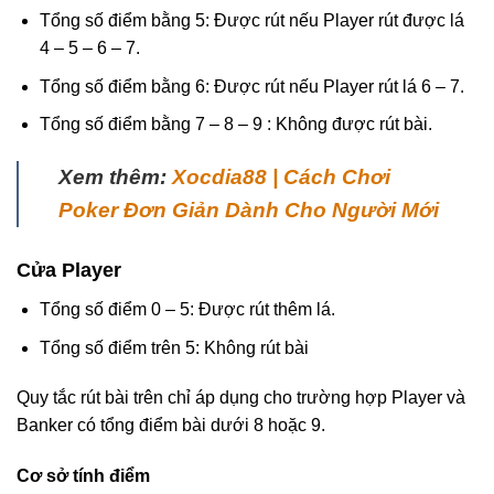
Tổng số điểm bằng 5: Được rút nếu Player rút được lá
4 – 5 – 6 – 7.
Tổng số điểm bằng 6: Được rút nếu Player rút lá 6 – 7.
Tổng số điểm bằng 7 – 8 – 9 : Không được rút bài.
Xem thêm:
Xocdia88 | Cách Chơi
Poker Đơn Giản Dành Cho Người Mới
Cửa Player
Tổng số điểm 0 – 5: Được rút thêm lá.
Tổng số điểm trên 5: Không rút bài
Quy tắc rút bài trên chỉ áp dụng cho trường hợp Player và
Banker có tổng điểm bài dưới 8 hoặc 9.
Cơ sở tính điểm