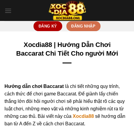
Bỏ
qua
nội
dung
ĐĂNG KÝ
ĐĂNG NHẬP
Xocdia88 | Hướng Dẫn Chơi
Baccarat Chi Tiết Cho người Mới
Hướng dẫn chơi Baccarat
là chi tiết những quy trình,
cách thức để chơi game Baccarat. Để giành lấy chiến
thắng lớn đòi hỏi người chơi sẽ phải hiểu thật rõ các quy
luật chơi, những mẹo vặt và những kinh nghiệm rút ra từ
những cao thủ. Bài viết này của
Xocdia88
sẽ hướng dẫn
bạn từ A đến Z về cách chơi Baccarat.