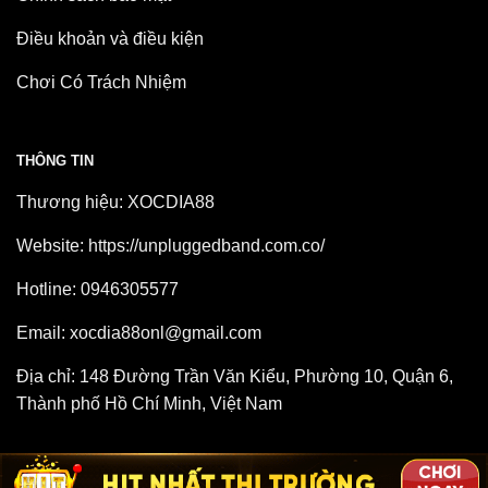
Điều khoản và điều kiện
Chơi Có Trách Nhiệm
THÔNG TIN
Thương hiệu: XOCDIA88
Website: https://unpluggedband.com.co/
Hotline: 0946305577
Email:
xocdia88onl@gmail.com
Địa chỉ: 148 Đường Trần Văn Kiểu, Phường 10, Quận 6,
Thành phố Hồ Chí Minh, Việt Nam
COPYRIGHT © 2025 - Độc Quyền Xocdia88.onl