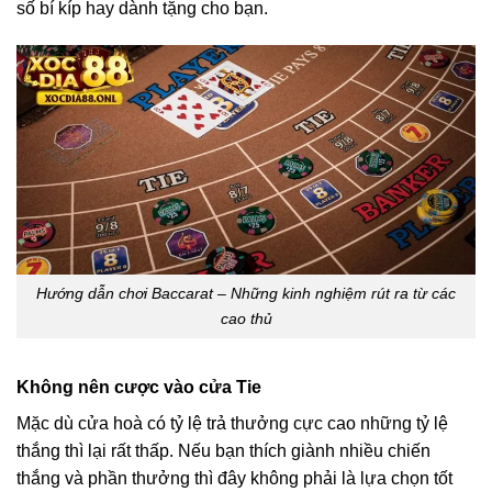
số bí kíp hay dành tặng cho bạn.
Hướng dẫn chơi Baccarat – Những kinh nghiệm rút ra từ các
cao thủ
Không nên cược vào cửa Tie
Mặc dù cửa hoà có tỷ lệ trả thưởng cực cao những tỷ lệ
thắng thì lại rất thấp. Nếu bạn thích giành nhiều chiến
thắng và phần thưởng thì đây không phải là lựa chọn tốt