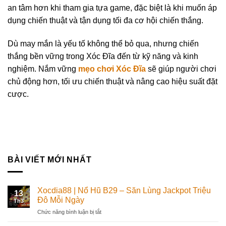
an tâm hơn khi tham gia tựa game, đặc biệt là khi muốn áp
dụng chiến thuật và tận dụng tối đa cơ hội chiến thắng.
Dù may mắn là yếu tố không thể bỏ qua, nhưng chiến
thắng bền vững trong Xóc Đĩa đến từ kỹ năng và kinh
nghiệm. Nắm vững
mẹo chơi Xóc Đĩa
sẽ giúp người chơi
chủ động hơn, tối ưu chiến thuật và nâng cao hiệu suất đặt
cược.
BÀI VIẾT MỚI NHẤT
Xocdia88 | Nổ Hũ B29 – Săn Lùng Jackpot Triệu
13
Đô Mỗi Ngày
Th3
Chức năng bình luận bị tắt
ở
Xocdia88