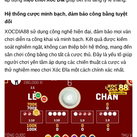
Hệ
thống cược minh bạch, đảm bảo công bằng tuyệt
đối
XOCDIA88 sử dụng công nghệ hiện đại, đảm bảo mọi ván
chơi diễn ra công khai và minh bạch. Kết quả được kiểm
soát nghiêm ngặt, không can thiệp bởi hệ thống, mang đến
sân chơi công bằng cho tất cả cược thủ. Đây là yếu tố giúp
người chơi yên tâm áp dụng các chiến thuật cá cược và
thử nghiệm mẹo chơi Xóc Đĩa một cách chính xác nhất.