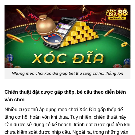
Những mẹo chơi xóc đĩa giúp bet thủ tăng cơ hội thắng lớn
Chiến
thuật đặt cược gấp thếp, bẻ cầu theo diễn biến
ván chơi
Nhiều cược thủ áp dụng mẹo chơi Xóc Đĩa gấp thếp để
tăng cơ hội hoàn vốn khi thua. Tuy nhiên, chiến thuật này
cần được sử dụng có kế hoạch, tránh đặt cược quá lớn khi
chưa kiểm soát được nhịp cầu. Ngoài ra, trong những ván