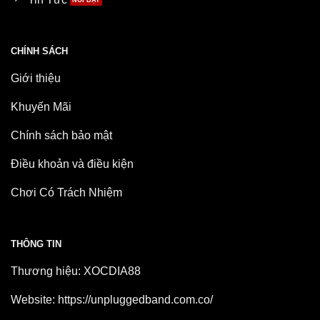
CHÍNH SÁCH
Giới thiệu
Khuyến Mãi
Chính sách bảo mật
Điều khoản và điều kiện
Chơi Có Trách Nhiệm
THÔNG TIN
Thương hiệu: XOCDIA88
Website: https://unpluggedband.com.co/