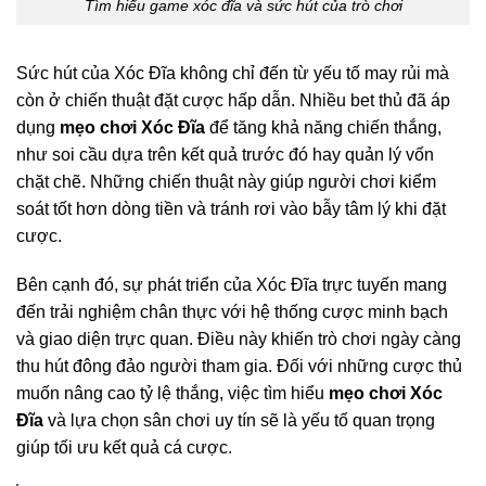
Tìm hiểu game xóc đĩa và sức hút của trò chơi
Sức hút của Xóc Đĩa không chỉ đến từ yếu tố may rủi mà
còn ở chiến thuật đặt cược hấp dẫn. Nhiều bet thủ đã áp
dụng
mẹo chơi Xóc Đĩa
để tăng khả năng chiến thắng,
như soi cầu dựa trên kết quả trước đó hay quản lý vốn
chặt chẽ. Những chiến thuật này giúp người chơi kiểm
soát tốt hơn dòng tiền và tránh rơi vào bẫy tâm lý khi đặt
cược.
Bên cạnh đó, sự phát triển của Xóc Đĩa trực tuyến mang
đến trải nghiệm chân thực với hệ thống cược minh bạch
và giao diện trực quan. Điều này khiến trò chơi ngày càng
thu hút đông đảo người tham gia. Đối với những cược thủ
muốn nâng cao tỷ lệ thắng, việc tìm hiểu
mẹo chơi Xóc
Đĩa
và lựa chọn sân chơi uy tín sẽ là yếu tố quan trọng
giúp tối ưu kết quả cá cược.