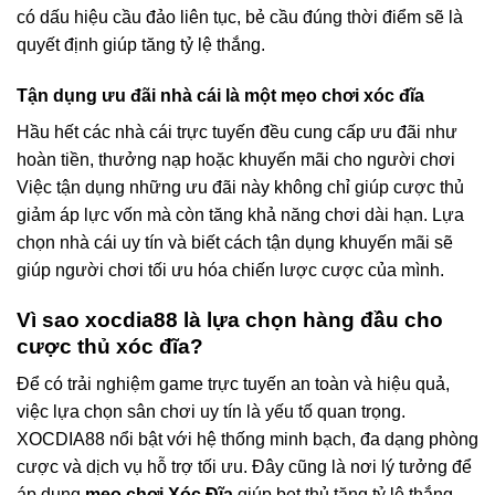
có dấu hiệu cầu đảo liên tục, bẻ cầu đúng thời điểm sẽ là
quyết định giúp tăng tỷ lệ thắng.
Tận dụng ưu đãi nhà cái là một mẹo chơi xóc đĩa
Hầu hết các nhà cái trực tuyến đều cung cấp ưu đãi như
hoàn tiền, thưởng nạp hoặc khuyến mãi cho người chơi
Việc tận dụng những ưu đãi này không chỉ giúp cược thủ
giảm áp lực vốn mà còn tăng khả năng chơi dài hạn. Lựa
chọn nhà cái uy tín và biết cách tận dụng khuyến mãi sẽ
giúp người chơi tối ưu hóa chiến lược cược của mình.
Vì sao xocdia88 là lựa chọn hàng đầu cho
cược thủ xóc đĩa?
Để có trải nghiệm game trực tuyến an toàn và hiệu quả,
việc lựa chọn sân chơi uy tín là yếu tố quan trọng.
XOCDIA88 nổi bật với hệ thống minh bạch, đa dạng phòng
cược và dịch vụ hỗ trợ tối ưu. Đây cũng là nơi lý tưởng để
áp dụng
mẹo chơi Xóc Đĩa
giúp bet thủ tăng tỷ lệ thắng.