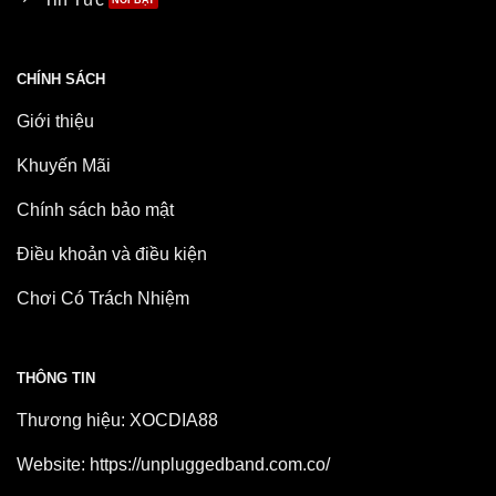
CHÍNH SÁCH
Giới thiệu
Khuyến Mãi
Chính sách bảo mật
Điều khoản và điều kiện
Chơi Có Trách Nhiệm
THÔNG TIN
Thương hiệu: XOCDIA88
Website: https://unpluggedband.com.co/