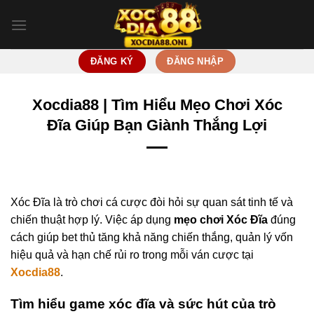
Bỏ
qua
nội
dung
ĐĂNG KÝ
ĐĂNG NHẬP
Xocdia88 | Tìm Hiểu Mẹo Chơi Xóc
Đĩa Giúp Bạn Giành Thắng Lợi
Xóc Đĩa là trò chơi cá cược đòi hỏi sự quan sát tinh tế và
chiến thuật hợp lý. Việc áp dụng
mẹo chơi Xóc Đĩa
đúng
cách giúp bet thủ tăng khả năng chiến thắng, quản lý vốn
hiệu quả và hạn chế rủi ro trong mỗi ván cược tại
Xocdia88
.
Tìm
hiểu game xóc đĩa và sức hút của trò