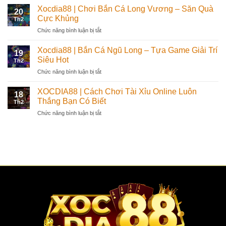
thắng
|
Xocdia88 | Chơi Bắn Cá Long Vương – Săn Quà
777
20
Khám
–
Cực Khủng
Th2
Phá
Chớp
Chức năng bình luận bị tắt
ở
Luật
Ngay
Xocdia88
Chơi
Cơ
|
Xocdia88 | Bắn Cá Ngũ Long – Tựa Game Giải Trí
Xì
Hội
19
Chơi
Dách
Siêu Hot
Làm
Th2
Bắn
–
Giàu
Chức năng bình luận bị tắt
ở
Cá
Khởi
Xocdia88
Long
Đầu
|
XOCDIA88 | Cách Chơi Tài Xỉu Online Luôn
Vương
Cuộc
18
Bắn
–
Thắng Bạn Có Biết
Chơi
Th2
Cá
Săn
Chức năng bình luận bị tắt
ở
Ngũ
Quà
XOCDIA88
Long
Cực
|
–
Khủng
Cách
Tựa
Chơi
Game
Tài
Giải
Xỉu
Trí
Online
Siêu
Luôn
Hot
Thắng
Bạn
Có
Biết