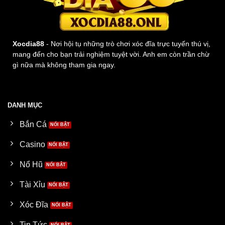
Xocdia88
- Nơi hội tụ những trò chơi xóc đĩa trực tuyến thú vị,
mang đến cho bạn trải nghiệm tuyệt vời. Anh em còn trần chừ
gì nữa mà không tham gia ngay.
DANH MỤC
Bắn Cá
Casino
Nổ Hũ
Tài Xỉu
Xóc Đĩa
Tin Tức