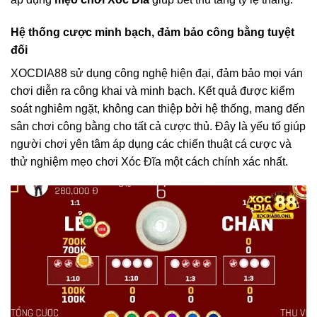
Hệ
thống cược minh bạch, đảm bảo công bằng tuyệt
đối
XOCDIA88 sử dụng công nghệ hiện đại, đảm bảo mọi ván
chơi diễn ra công khai và minh bạch. Kết quả được kiểm
soát nghiêm ngặt, không can thiệp bởi hệ thống, mang đến
sân chơi công bằng cho tất cả cược thủ. Đây là yếu tố giúp
người chơi yên tâm áp dụng các chiến thuật cá cược và
thử nghiệm mẹo chơi Xóc Đĩa một cách chính xác nhất.